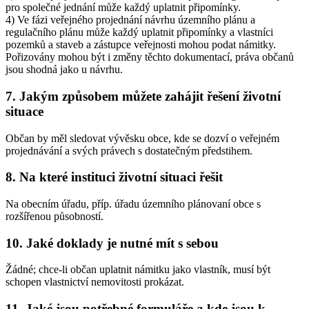
pro společné jednání může každý uplatnit připomínky.
4) Ve fázi veřejného projednání návrhu územního plánu a
regulačního plánu může každý uplatnit připomínky a vlastníci
pozemků a staveb a zástupce veřejnosti mohou podat námitky.
Pořizovány mohou být i změny těchto dokumentací, práva občanů
jsou shodná jako u návrhu.
7.
Jakým způsobem můžete zahájit řešení životní
situace
Občan by měl sledovat vývěsku obce, kde se dozví o veřejném
projednávání a svých právech s dostatečným předstihem.
8.
Na které instituci životní situaci řešit
Na obecním úřadu, příp. úřadu územního plánovaní obce s
rozšířenou působností.
10.
Jaké doklady je nutné mít s sebou
Žádné; chce-li občan uplatnit námitku jako vlastník, musí být
schopen vlastnictví nemovitosti prokázat.
11.
Jaké jsou potřebné formuláře a kde jsou k