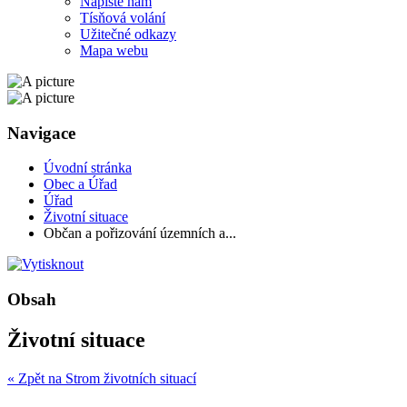
Napište nám
Tísňová volání
Užitečné odkazy
Mapa webu
Navigace
Úvodní stránka
Obec a Úřad
Úřad
Životní situace
Občan a pořizování územních a...
Obsah
Životní situace
« Zpět na Strom životních situací