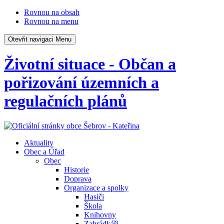
Rovnou na obsah
Rovnou na menu
Otevřit navigaci
Menu
Životní situace - Občan a
pořizování územních a
regulačních plánů
Aktuality
Obec a Úřad
Obec
Historie
Doprava
Organizace a spolky
Hasiči
Škola
Knihovny
Zahrádkáři