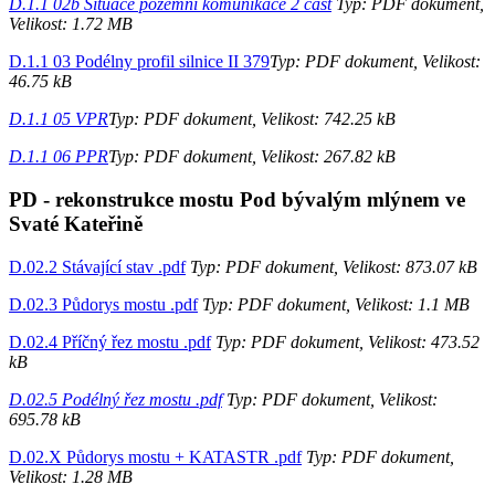
D.1.1 02b Situace pozemní komunikace 2 cast
Typ: PDF dokument,
Velikost: 1.72 MB
D.1.1 03 Podélny profil silnice II 379
Typ: PDF dokument, Velikost:
46.75 kB
D.1.1 05 VPR
Typ: PDF dokument, Velikost: 742.25 kB
D.1.1 06 PPR
Typ: PDF dokument, Velikost: 267.82 kB
PD - rekonstrukce mostu Pod bývalým mlýnem ve
Svaté Kateřině
D.02.2 Stávající stav .pdf
Typ: PDF dokument, Velikost: 873.07 kB
D.02.3 Půdorys mostu .pdf
Typ: PDF dokument, Velikost: 1.1 MB
D.02.4 Příčný řez mostu .pdf
Typ: PDF dokument, Velikost: 473.52
kB
D.02.5 Podélný řez mostu .pdf
Typ: PDF dokument, Velikost:
695.78 kB
D.02.X Půdorys mostu + KATASTR .pdf
Typ: PDF dokument,
Velikost: 1.28 MB