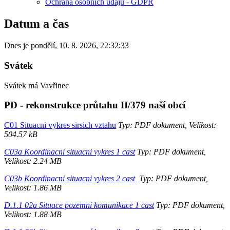
Ochrana osobních údajů - GDPR
Datum a čas
Dnes je
pondělí
,
10. 8. 2026
,
22:32:33
Svátek
Svátek má
Vavřinec
PD - rekonstrukce průtahu II/379 naší obcí
C01 Situacni vykres sirsich vztahu
Typ: PDF dokument, Velikost:
504.57 kB
C03a Koordinacni situacni vykres 1 cast
Typ: PDF dokument,
Velikost: 2.24 MB
C03b Koordinacni situacni vykres 2 cast
Typ: PDF dokument,
Velikost: 1.86 MB
D.1.1 02a Situace pozemní komunikace 1 cast
Typ: PDF dokument,
Velikost: 1.88 MB