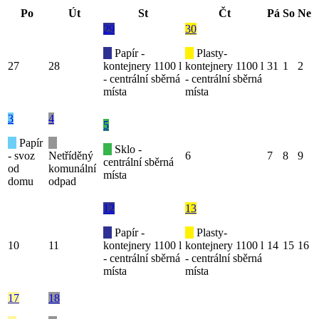
Po
Út
St
Čt
Pá
So
Ne
29
30
Papír -
Plasty-
27
28
kontejnery 1100 l
kontejnery 1100 l
31
1
2
- centrální sběrná
- centrální sběrná
místa
místa
3
4
5
Papír
Sklo -
- svoz
Netříděný
6
7
8
9
centrální sběrná
od
komunální
místa
domu
odpad
12
13
Papír -
Plasty-
10
11
kontejnery 1100 l
kontejnery 1100 l
14
15
16
- centrální sběrná
- centrální sběrná
místa
místa
17
18