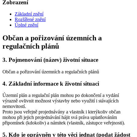
Zobrazení
Základní znění
Rozšířené znění
Úplné znění
Občan a pořizování územních a
regulačních plánů
3.
Pojmenování (název) životní situace
Občan a pořizování územních a regulačních plánů
4.
Základní informace k životní situaci
Územní plán a regulační plán mohou po dokončení a vydání
výrazně ovlivnit možnost výstavby nebo využití i stávajících
nemovitostí.
Proto jsou veřejně projednávány a vlastník i kterýkoliv občan
mohou při jejich projednávání hájit svá práva uplatňováním
připomínek (kdokoliv) a námitek (vlastník, zástupce veřejnosti).
5.
Kdo je oprávněn v této věci jednat (podat žádost