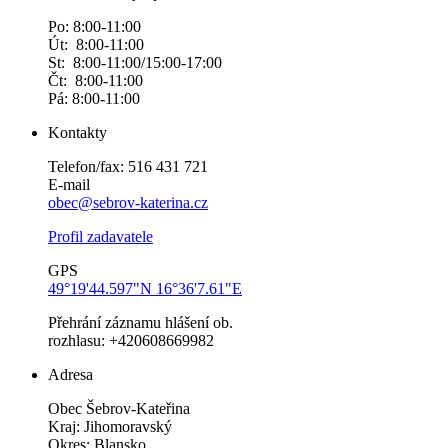
Po: 8:00-11:00
Út: 8:00-11:00
St: 8:00-11:00/15:00-17:00
Čt: 8:00-11:00
Pá: 8:00-11:00
Kontakty
Telefon/fax: 516 431 721
E-mail
obec@sebrov-katerina.cz
Profil zadavatele
GPS
49°19'44.597"N 16°36'7.61"E
Přehrání záznamu hlášení ob.
rozhlasu: +420608669982
Adresa
Obec Šebrov-Kateřina
Kraj: Jihomoravský
Okres: Blansko