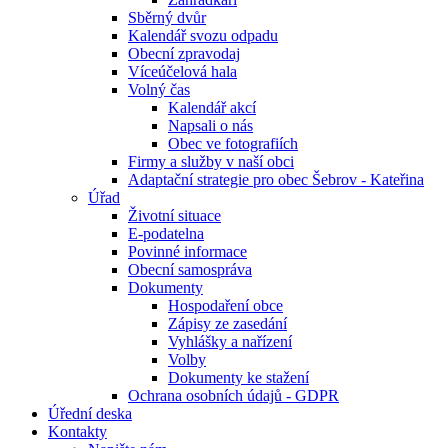
Sběrný dvůr
Kalendář svozu odpadu
Obecní zpravodaj
Víceúčelová hala
Volný čas
Kalendář akcí
Napsali o nás
Obec ve fotografiích
Firmy a služby v naší obci
Adaptační strategie pro obec Šebrov - Kateřina
Úřad
Životní situace
E-podatelna
Povinné informace
Obecní samospráva
Dokumenty
Hospodaření obce
Zápisy ze zasedání
Vyhlášky a nařízení
Volby
Dokumenty ke stažení
Ochrana osobních údajů - GDPR
Úřední deska
Kontakty