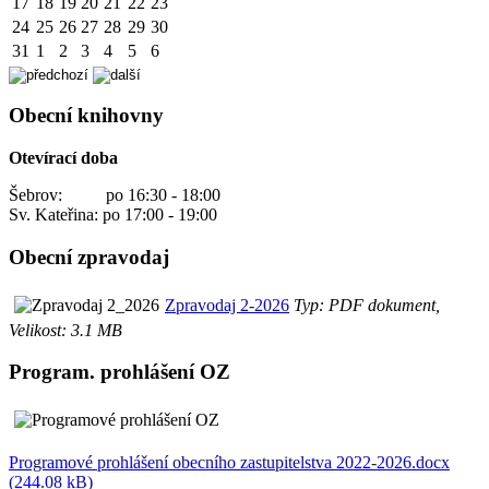
17
18
19
20
21
22
23
24
25
26
27
28
29
30
31
1
2
3
4
5
6
Obecní knihovny
Otevírací doba
Šebrov: po 16:30 - 18:00
Sv. Kateřina: po 17:00 - 19:00
Obecní zpravodaj
Zpravodaj 2-2026
Typ: PDF dokument,
Velikost: 3.1 MB
Program. prohlášení OZ
Programové prohlášení obecního zastupitelstva 2022-2026.docx
(244.08 kB)