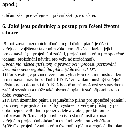
apod.)
Občan, zástupce veřejnosti, právní zástupce občana.
6.
Jaké jsou podmínky a postup pro řešení životní
situace
Při pořizování územních plánů a regulačních plánů je účast
veřejnosti zajištěna stavebním zákonem při všech fázích jejich
projednávání (tj. projednání zadání, projednání návrhu pro společné
jednání, projednání návrhu pro veřejné projednání).
Občan má následující úlohy a pravomoci v procesu pořizování
územního nebo regulačního plánu (dále též "ÚPD")
:
1) Pořizovatel je povinen veřejnou vyhláškou oznámit místo a den
projednávání návrhu zadání ÚPD. Návrh zadání musí být veřejně
přístupný po dobu 30 dnů. Každý občan má možnost se s návrhem
zadání seznámit a může také písemně uplatnit své připomínky po
dobu vystavení.
2) Návrh územního plánu a regulačního plánu pro společné jednání i
pro veřejné projednání musí být vystaven a veřejně přístupný po
dobu nejméně 30 dnů u pořizovatele a v obci, pro kterou je
pořizován. Pořizovatel je povinen tyto skutečnosti a konání
veřejného projednání občanům oznámit veřejnou vyhláškou.
3) Ve fázi projednávání návrhu územního plánu a regulačního plánu