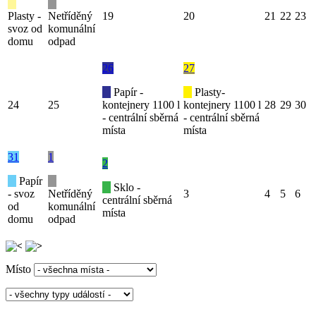
Plasty -
Netříděný
19
20
21
22
23
svoz od
komunální
domu
odpad
26
27
Papír -
Plasty-
24
25
kontejnery 1100 l
kontejnery 1100 l
28
29
30
- centrální sběrná
- centrální sběrná
místa
místa
31
1
2
Papír
Sklo -
- svoz
Netříděný
3
4
5
6
centrální sběrná
od
komunální
místa
domu
odpad
Místo