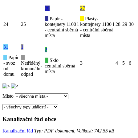
26
27
Papír -
Plasty-
24
25
kontejnery 1100 l
kontejnery 1100 l
28
29
30
- centrální sběrná
- centrální sběrná
místa
místa
31
1
2
Papír
Sklo -
- svoz
Netříděný
3
4
5
6
centrální sběrná
od
komunální
místa
domu
odpad
Místo
Kanalizační řád obce
Kanalizační řád
Typ: PDF dokument, Velikost: 742.55 kB