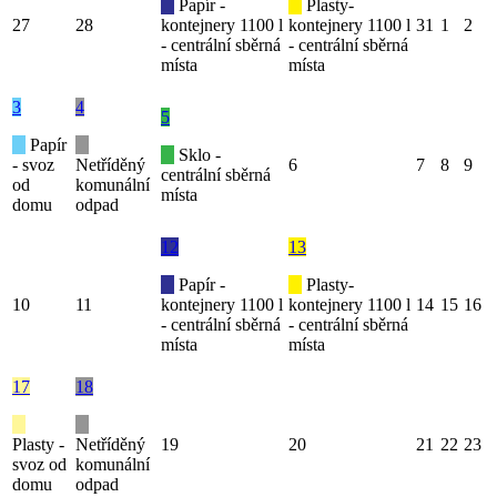
Papír -
Plasty-
27
28
kontejnery 1100 l
kontejnery 1100 l
31
1
2
- centrální sběrná
- centrální sběrná
místa
místa
3
4
5
Papír
Sklo -
- svoz
Netříděný
6
7
8
9
centrální sběrná
od
komunální
místa
domu
odpad
12
13
Papír -
Plasty-
10
11
kontejnery 1100 l
kontejnery 1100 l
14
15
16
- centrální sběrná
- centrální sběrná
místa
místa
17
18
Plasty -
Netříděný
19
20
21
22
23
svoz od
komunální
domu
odpad