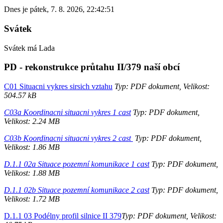
Dnes je
pátek
,
7. 8. 2026
,
22:42:51
Svátek
Svátek má
Lada
PD - rekonstrukce průtahu II/379 naší obcí
C01 Situacni vykres sirsich vztahu
Typ: PDF dokument, Velikost:
504.57 kB
C03a Koordinacni situacni vykres 1 cast
Typ: PDF dokument,
Velikost: 2.24 MB
C03b Koordinacni situacni vykres 2 cast
Typ: PDF dokument,
Velikost: 1.86 MB
D.1.1 02a Situace pozemní komunikace 1 cast
Typ: PDF dokument,
Velikost: 1.88 MB
D.1.1 02b Situace pozemní komunikace 2 cast
Typ: PDF dokument,
Velikost: 1.72 MB
D.1.1 03 Podélny profil silnice II 379
Typ: PDF dokument, Velikost: