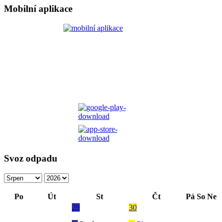
Mobilní aplikace
Svoz odpadu
Po
Út
St
Čt
Pá
So
Ne
29
30