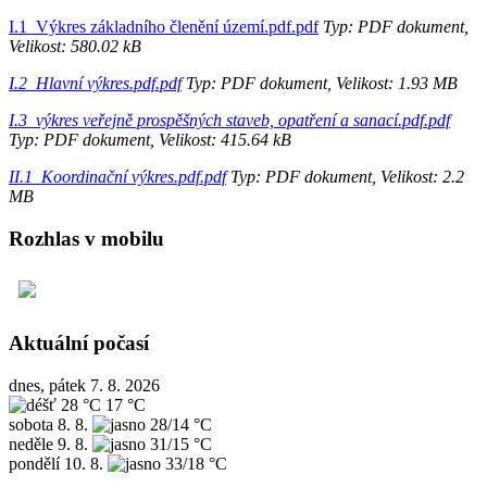
I.1_Výkres základního členění území.pdf.pdf
Typ: PDF dokument,
Velikost: 580.02 kB
I.2_Hlavní výkres.pdf.pdf
Typ: PDF dokument, Velikost: 1.93 MB
I.3_výkres veřejně prospěšných staveb, opatření a sanací.pdf.pdf
Typ: PDF dokument, Velikost: 415.64 kB
II.1_Koordinační výkres.pdf.pdf
Typ: PDF dokument, Velikost: 2.2
MB
Rozhlas v mobilu
Aktuální počasí
dnes, pátek 7. 8. 2026
28 °C
17 °C
sobota
8. 8.
28/14 °C
neděle
9. 8.
31/15 °C
pondělí
10. 8.
33/18 °C