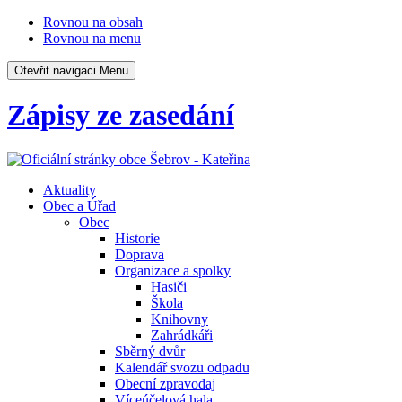
Rovnou na obsah
Rovnou na menu
Otevřit navigaci
Menu
Zápisy ze zasedání
Aktuality
Obec a Úřad
Obec
Historie
Doprava
Organizace a spolky
Hasiči
Škola
Knihovny
Zahrádkáři
Sběrný dvůr
Kalendář svozu odpadu
Obecní zpravodaj
Víceúčelová hala