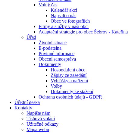
Volný čas
Kalendář akcí
Napsali o nás
Obec ve fotografiích
Firmy a služby v naší obci
Adaptační strategie pro obec Šebrov - Kateřina
Úřad
Životní situace
E-podatelna
Povinné informace
Obecní samospráva
Dokumenty
Hospodaření obce
Zápisy ze zasedání
Vyhlášky a nařízení
Volby
Dokumenty ke stažení
Ochrana osobních údajů - GDPR
Úřední deska
Kontakty
Napište nám
Tísňová volání
Užitečné odkazy
Mapa webu