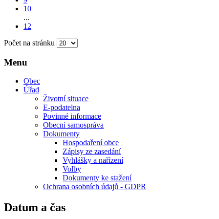
10
...
12
Počet na stránku
Menu
Obec
Úřad
Životní situace
E-podatelna
Povinné informace
Obecní samospráva
Dokumenty
Hospodaření obce
Zápisy ze zasedání
Vyhlášky a nařízení
Volby
Dokumenty ke stažení
Ochrana osobních údajů - GDPR
Datum a čas