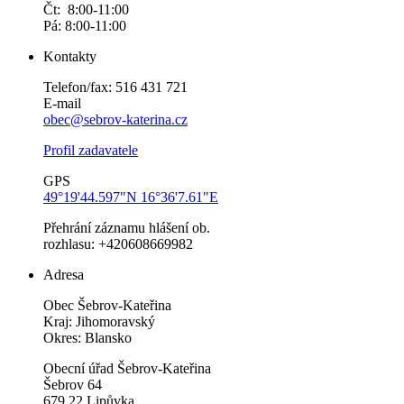
Čt: 8:00-11:00
Pá: 8:00-11:00
Kontakty
Telefon/fax: 516 431 721
E-mail
obec@sebrov-katerina.cz
Profil zadavatele
GPS
49°19'44.597"N 16°36'7.61"E
Přehrání záznamu hlášení ob.
rozhlasu: +420608669982
Adresa
Obec Šebrov-Kateřina
Kraj: Jihomoravský
Okres: Blansko
Obecní úřad Šebrov-Kateřina
Šebrov 64
679 22 Lipůvka