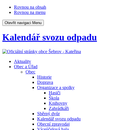
Rovnou na obsah
Rovnou na menu
Otevřit navigaci
Menu
Kalendář svozu odpadu
Aktuality
Obec a Úřad
Obec
Historie
Doprava
Organizace a spolky
Hasiči
Škola
Knihovny
Zahrádkáři
Sběrný dvůr
Kalendář svozu odpadu
Obecní zpravodaj
Víceúčelová hala