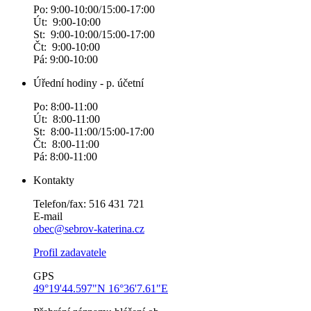
Po: 9:00-10:00/15:00-17:00
Út: 9:00-10:00
St: 9:00-10:00/15:00-17:00
Čt: 9:00-10:00
Pá: 9:00-10:00
Úřední hodiny - p. účetní
Po: 8:00-11:00
Út: 8:00-11:00
St: 8:00-11:00/15:00-17:00
Čt: 8:00-11:00
Pá: 8:00-11:00
Kontakty
Telefon/fax: 516 431 721
E-mail
obec@sebrov-katerina.cz
Profil zadavatele
GPS
49°19'44.597"N 16°36'7.61"E