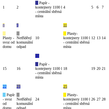
Papír -
1
2
kontejnery 1100 l
4
5
6
7
- centrální sběrná
místa
8
9
11
Plasty-
Plasty -
Netříděný
10
kontejnery 1100 l
12
13
14
svoz od
komunální
- centrální sběrná
domu
odpad
místa
17
Papír -
15
16
kontejnery 1100 l
18
19
20
21
- centrální sběrná
místa
22
23
25
Papír
Plasty-
- svoz
Netříděný
24
kontejnery 1100 l
26
27
28
od
komunální
- centrální sběrná
domu
odpad
místa