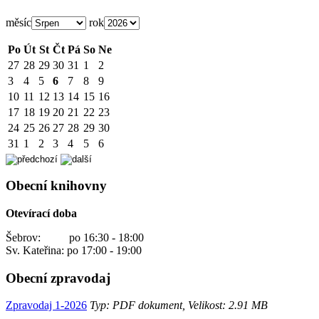
měsíc
rok
Po
Út
St
Čt
Pá
So
Ne
27
28
29
30
31
1
2
3
4
5
6
7
8
9
10
11
12
13
14
15
16
17
18
19
20
21
22
23
24
25
26
27
28
29
30
31
1
2
3
4
5
6
Obecní knihovny
Otevírací doba
Šebrov: po 16:30 - 18:00
Sv. Kateřina: po 17:00 - 19:00
Obecní zpravodaj
Zpravodaj 1-2026
Typ: PDF dokument, Velikost: 2.91 MB