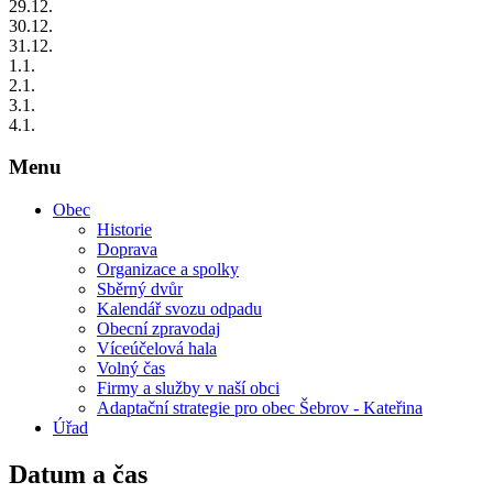
29
.12.
30
.12.
31
.12.
1
.1.
2
.1.
3
.1.
4
.1.
Menu
Obec
Historie
Doprava
Organizace a spolky
Sběrný dvůr
Kalendář svozu odpadu
Obecní zpravodaj
Víceúčelová hala
Volný čas
Firmy a služby v naší obci
Adaptační strategie pro obec Šebrov - Kateřina
Úřad
Datum a čas