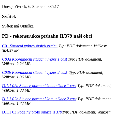
Dnes je
čtvrtek
,
6. 8. 2026
,
9:35:17
Svátek
Svátek má
Oldřiška
PD - rekonstrukce průtahu II/379 naší obcí
C01 Situacni vykres sirsich vztahu
Typ: PDF dokument, Velikost:
504.57 kB
C03a Koordinacni situacni vykres 1 cast
Typ: PDF dokument,
Velikost: 2.24 MB
C03b Koordinacni situacni vykres 2 cast
Typ: PDF dokument,
Velikost: 1.86 MB
D.1.1 02a Situace pozemní komunikace 1 cast
Typ: PDF dokument,
Velikost: 1.88 MB
D.1.1 02b Situace pozemní komunikace 2 cast
Typ: PDF dokument,
Velikost: 1.72 MB
D.1.1 03 Podélny profil silnice II 379
Typ: PDF dokument, Velikost: