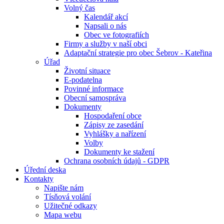
Volný čas
Kalendář akcí
Napsali o nás
Obec ve fotografiích
Firmy a služby v naší obci
Adaptační strategie pro obec Šebrov - Kateřina
Úřad
Životní situace
E-podatelna
Povinné informace
Obecní samospráva
Dokumenty
Hospodaření obce
Zápisy ze zasedání
Vyhlášky a nařízení
Volby
Dokumenty ke stažení
Ochrana osobních údajů - GDPR
Úřední deska
Kontakty
Napište nám
Tísňová volání
Užitečné odkazy
Mapa webu