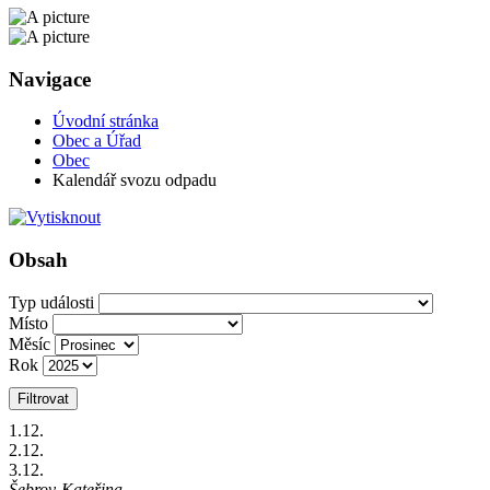
Navigace
Úvodní stránka
Obec a Úřad
Obec
Kalendář svozu odpadu
Obsah
Typ události
Místo
Měsíc
Rok
Filtrovat
1
.12.
2
.12.
3
.12.
Šebrov-Kateřina