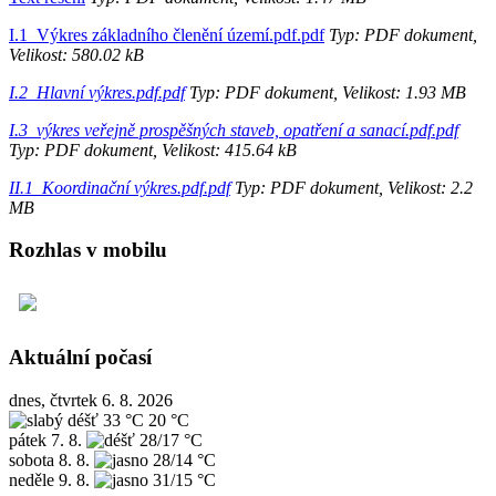
I.1_Výkres základního členění území.pdf.pdf
Typ: PDF dokument,
Velikost: 580.02 kB
I.2_Hlavní výkres.pdf.pdf
Typ: PDF dokument, Velikost: 1.93 MB
I.3_výkres veřejně prospěšných staveb, opatření a sanací.pdf.pdf
Typ: PDF dokument, Velikost: 415.64 kB
II.1_Koordinační výkres.pdf.pdf
Typ: PDF dokument, Velikost: 2.2
MB
Rozhlas v mobilu
Aktuální počasí
dnes, čtvrtek 6. 8. 2026
33 °C
20 °C
pátek
7. 8.
28/17 °C
sobota
8. 8.
28/14 °C
neděle
9. 8.
31/15 °C