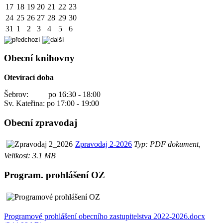
17
18
19
20
21
22
23
24
25
26
27
28
29
30
31
1
2
3
4
5
6
Obecní knihovny
Otevírací doba
Šebrov: po 16:30 - 18:00
Sv. Kateřina: po 17:00 - 19:00
Obecní zpravodaj
Zpravodaj 2-2026
Typ: PDF dokument,
Velikost: 3.1 MB
Program. prohlášení OZ
Programové prohlášení obecního zastupitelstva 2022-2026.docx