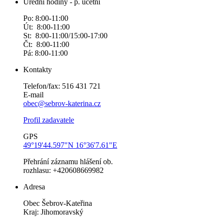
Úřední hodiny - p. účetní
Po: 8:00-11:00
Út: 8:00-11:00
St: 8:00-11:00/15:00-17:00
Čt: 8:00-11:00
Pá: 8:00-11:00
Kontakty
Telefon/fax: 516 431 721
E-mail
obec@sebrov-katerina.cz
Profil zadavatele
GPS
49°19'44.597"N 16°36'7.61"E
Přehrání záznamu hlášení ob.
rozhlasu: +420608669982
Adresa
Obec Šebrov-Kateřina
Kraj: Jihomoravský