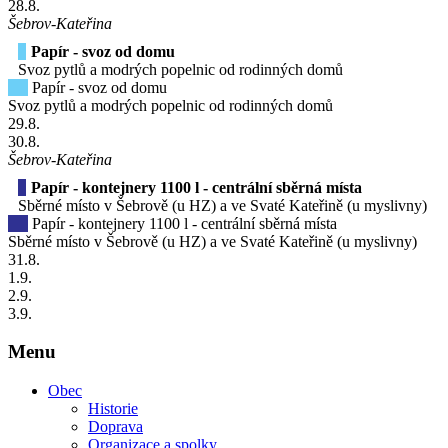
28
.8.
Šebrov-Kateřina
Papír - svoz od domu
Svoz pytlů a modrých popelnic od rodinných domů
Papír - svoz od domu
Svoz pytlů a modrých popelnic od rodinných domů
29
.8.
30
.8.
Šebrov-Kateřina
Papír - kontejnery 1100 l - centrální sběrná místa
Sběrné místo v Šebrově (u HZ) a ve Svaté Kateřině (u myslivny)
Papír - kontejnery 1100 l - centrální sběrná místa
Sběrné místo v Šebrově (u HZ) a ve Svaté Kateřině (u myslivny)
31
.8.
1
.9.
2
.9.
3
.9.
Menu
Obec
Historie
Doprava
Organizace a spolky