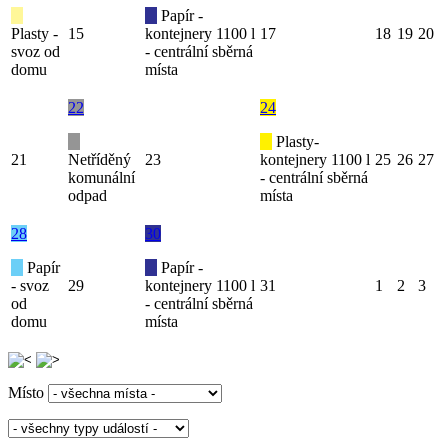
Papír -
Plasty -
15
kontejnery 1100 l
17
18
19
20
svoz od
- centrální sběrná
domu
místa
22
24
Plasty-
21
Netříděný
23
kontejnery 1100 l
25
26
27
komunální
- centrální sběrná
odpad
místa
28
30
Papír
Papír -
- svoz
29
kontejnery 1100 l
31
1
2
3
od
- centrální sběrná
domu
místa
Místo