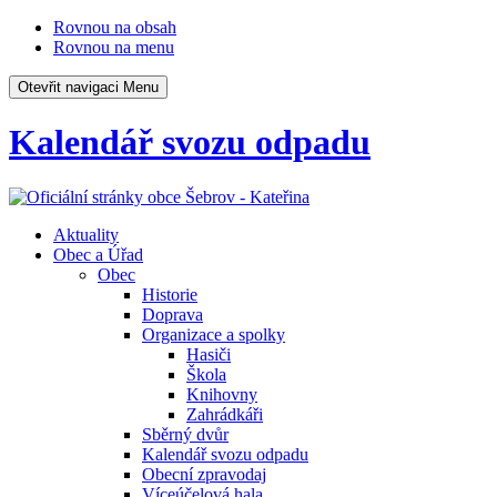
Rovnou na obsah
Rovnou na menu
Otevřit navigaci
Menu
Kalendář svozu odpadu
Aktuality
Obec a Úřad
Obec
Historie
Doprava
Organizace a spolky
Hasiči
Škola
Knihovny
Zahrádkáři
Sběrný dvůr
Kalendář svozu odpadu
Obecní zpravodaj
Víceúčelová hala