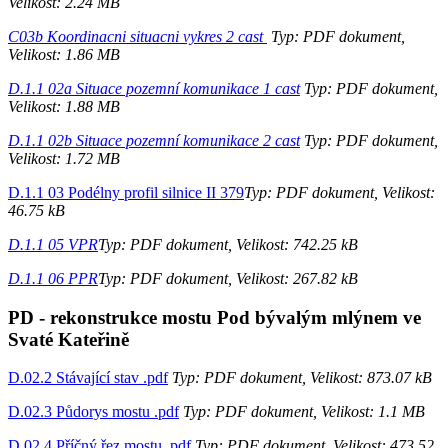
Velikost: 2.24 MB
C03b Koordinacni situacni vykres 2 cast
Typ: PDF dokument,
Velikost: 1.86 MB
D.1.1 02a Situace pozemní komunikace 1 cast
Typ: PDF dokument,
Velikost: 1.88 MB
D.1.1 02b Situace pozemní komunikace 2 cast
Typ: PDF dokument,
Velikost: 1.72 MB
D.1.1 03 Podélny profil silnice II 379
Typ: PDF dokument, Velikost:
46.75 kB
D.1.1 05 VPR
Typ: PDF dokument, Velikost: 742.25 kB
D.1.1 06 PPR
Typ: PDF dokument, Velikost: 267.82 kB
PD - rekonstrukce mostu Pod bývalým mlýnem ve
Svaté Kateřině
D.02.2 Stávající stav .pdf
Typ: PDF dokument, Velikost: 873.07 kB
D.02.3 Půdorys mostu .pdf
Typ: PDF dokument, Velikost: 1.1 MB
D.02.4 Příčný řez mostu .pdf
Typ: PDF dokument, Velikost: 473.52