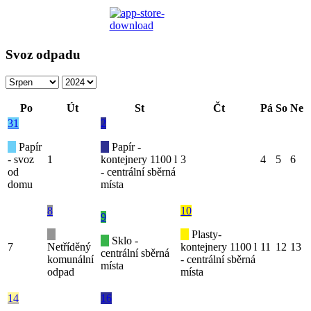
Svoz odpadu
Po
Út
St
Čt
Pá
So
Ne
31
2
Papír
Papír -
- svoz
1
kontejnery 1100 l
3
4
5
6
od
- centrální sběrná
domu
místa
8
10
9
Plasty-
Sklo -
7
Netříděný
kontejnery 1100 l
11
12
13
centrální sběrná
komunální
- centrální sběrná
místa
odpad
místa
14
16