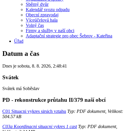
Sběrný dvůr
Kalendář svozu odpadu
Obecní zpravodaj
Víceúčelová hala
Volný čas
Firmy a služby v naší obci
Adaptační strategie pro obec Šebrov - Kateřina
Úřad
Datum a čas
Dnes je
sobota
,
8. 8. 2026
,
2:48:41
Svátek
Svátek má
Soběslav
PD - rekonstrukce průtahu II/379 naší obcí
C01 Situacni vykres sirsich vztahu
Typ: PDF dokument, Velikost:
504.57 kB
C03a Koordinacni situacni vykres 1 cast
Typ: PDF dokument,