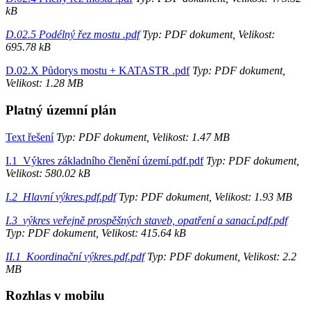
kB
D.02.5 Podélný řez mostu .pdf
Typ: PDF dokument, Velikost:
695.78 kB
D.02.X Půdorys mostu + KATASTR .pdf
Typ: PDF dokument,
Velikost: 1.28 MB
Platný územní plán
Text řešení
Typ: PDF dokument, Velikost: 1.47 MB
I.1_Výkres základního členění území.pdf.pdf
Typ: PDF dokument,
Velikost: 580.02 kB
I.2_Hlavní výkres.pdf.pdf
Typ: PDF dokument, Velikost: 1.93 MB
I.3_výkres veřejně prospěšných staveb, opatření a sanací.pdf.pdf
Typ: PDF dokument, Velikost: 415.64 kB
II.1_Koordinační výkres.pdf.pdf
Typ: PDF dokument, Velikost: 2.2
MB
Rozhlas v mobilu