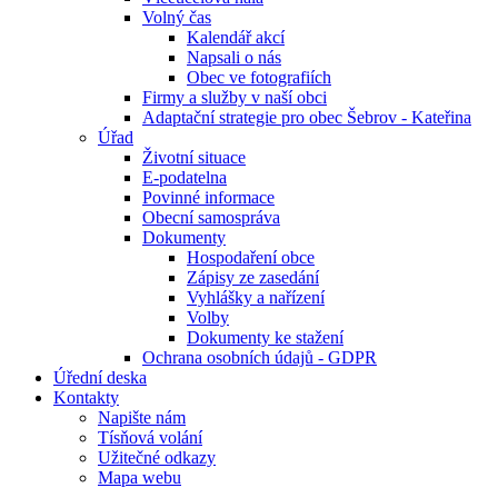
Volný čas
Kalendář akcí
Napsali o nás
Obec ve fotografiích
Firmy a služby v naší obci
Adaptační strategie pro obec Šebrov - Kateřina
Úřad
Životní situace
E-podatelna
Povinné informace
Obecní samospráva
Dokumenty
Hospodaření obce
Zápisy ze zasedání
Vyhlášky a nařízení
Volby
Dokumenty ke stažení
Ochrana osobních údajů - GDPR
Úřední deska
Kontakty
Napište nám
Tísňová volání
Užitečné odkazy
Mapa webu