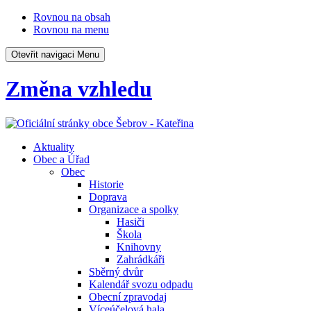
Rovnou na obsah
Rovnou na menu
Otevřit navigaci
Menu
Změna vzhledu
Aktuality
Obec a Úřad
Obec
Historie
Doprava
Organizace a spolky
Hasiči
Škola
Knihovny
Zahrádkáři
Sběrný dvůr
Kalendář svozu odpadu
Obecní zpravodaj
Víceúčelová hala