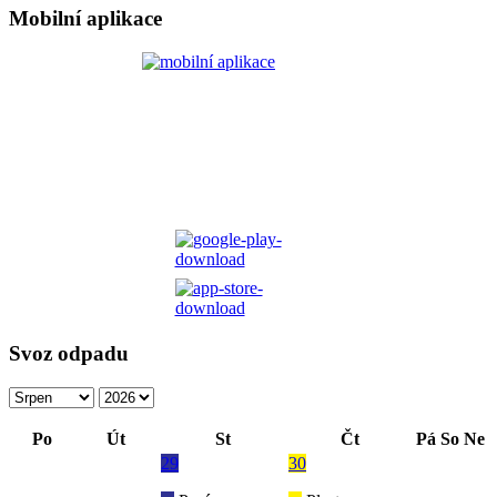
Mobilní aplikace
Svoz odpadu
Po
Út
St
Čt
Pá
So
Ne
29
30