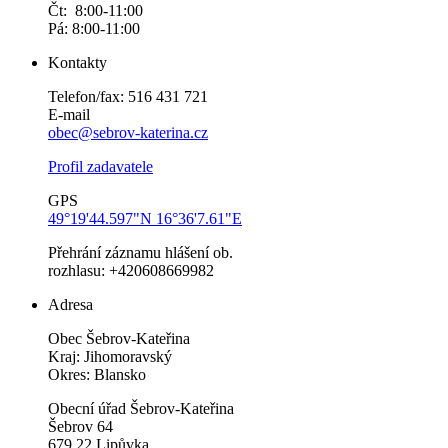
Čt: 8:00-11:00
Pá: 8:00-11:00
Kontakty
Telefon/fax: 516 431 721
E-mail
obec@sebrov-katerina.cz
Profil zadavatele
GPS
49°19'44.597"N 16°36'7.61"E
Přehrání záznamu hlášení ob.
rozhlasu: +420608669982
Adresa
Obec Šebrov-Kateřina
Kraj: Jihomoravský
Okres: Blansko
Obecní úřad Šebrov-Kateřina
Šebrov 64
679 22 Lipůvka