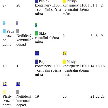
Papír -
Plasty-
27
28
kontejnery 1100 l
kontejnery 1100 l
31
1
2
- centrální sběrná
- centrální sběrná
místa
místa
3
4
5
Papír
Sklo -
- svoz
Netříděný
6
7
8
9
centrální sběrná
od
komunální
místa
domu
odpad
12
13
Papír -
Plasty-
10
11
kontejnery 1100 l
kontejnery 1100 l
14
15
16
- centrální sběrná
- centrální sběrná
místa
místa
17
18
Plasty -
Netříděný
19
20
21
22
23
svoz od
komunální
domu
odpad