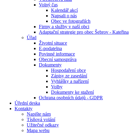
Volný čas
Kalendář akcí
Napsali o nás
Obec ve fotografiích
Firmy a služby v naší obci
Adaptační strategie pro obec Šebrov - Kateřina
Úřad
Životní situace
E-podatelna
Povinné informace
Obecní samospráva
Dokumenty
Hospodaření obce
Zápisy ze zasedání
Vyhlášky a nařízení
Volby
Dokumenty ke stažení
Ochrana osobních údajů - GDPR
Úřední deska
Kontakty
Napište nám
Tísňová volání
Užitečné odkazy
Mapa webu