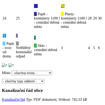
26
27
Papír -
Plasty-
24
25
kontejnery 1100 l
kontejnery 1100 l
28
29
30
- centrální sběrná
- centrální sběrná
místa
místa
31
1
2
Papír
Sklo -
- svoz
Netříděný
3
4
5
6
centrální sběrná
od
komunální
místa
domu
odpad
Místo
Kanalizační řád obce
Kanalizační řád
Typ: PDF dokument, Velikost: 742.55 kB