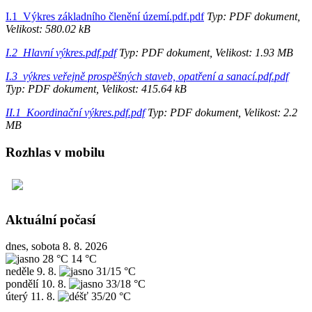
I.1_Výkres základního členění území.pdf.pdf
Typ: PDF dokument,
Velikost: 580.02 kB
I.2_Hlavní výkres.pdf.pdf
Typ: PDF dokument, Velikost: 1.93 MB
I.3_výkres veřejně prospěšných staveb, opatření a sanací.pdf.pdf
Typ: PDF dokument, Velikost: 415.64 kB
II.1_Koordinační výkres.pdf.pdf
Typ: PDF dokument, Velikost: 2.2
MB
Rozhlas v mobilu
Aktuální počasí
dnes, sobota 8. 8. 2026
28 °C
14 °C
neděle
9. 8.
31/15 °C
pondělí
10. 8.
33/18 °C
úterý
11. 8.
35/20 °C